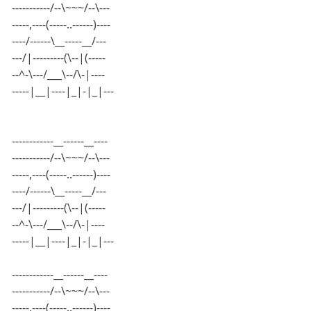
-----------/--\~~~/--\---
-----,----(-----..------)----
----/------\__-----__/---
---/|---------(\--|(-----
--^-\---/___\--/\-|----
-----|__|----|_|-|_|---
------------__------__----
-----------/--\~~~/--\---
-----,----(-----..------)----
----/------\__-----__/---
---/|---------(\--|(-----
--^-\---/___\--/\-|----
-----|__|----|_|-|_|---
------------__------__----
-----------/--\~~~/--\---
-----,----(-----..------)----