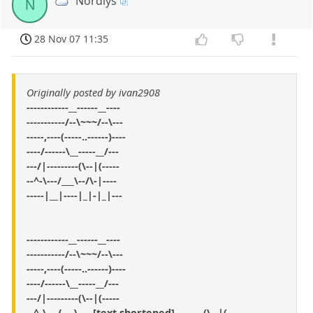
Nordlys
N
28 Nov 07 11:35
Originally posted by ivan2908
------------__------__----
-----------/--\~~~/--\---
-----,----(-----..------)----
----/------\__-----__/---
---/|---------(\--|(-----
--^-\---/___\--/\-|----
-----|__|----|_|-|_|---
------------__------__----
-----------/--\~~~/--\---
-----,----(-----..------)----
----/------\__-----__/---
---/|---------(\--|(-----
--^-\---/___\- ...[text shortened]... -----(\--|(-----