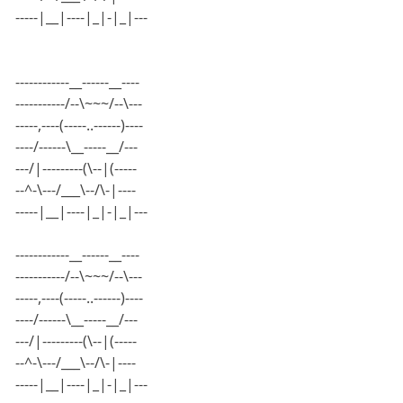
-----|__|----|_|-|_|---
------------__------__----
-----------/--\~~~/--\---
-----,----(-----..------)----
----/------\__-----__/---
---/|---------(\--|(-----
--^-\---/___\--/\-|----
-----|__|----|_|-|_|---
------------__------__----
-----------/--\~~~/--\---
-----,----(-----..------)----
----/------\__-----__/---
---/|---------(\--|(-----
--^-\---/___\--/\-|----
-----|__|----|_|-|_|---