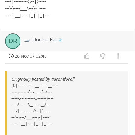
---/|---------(\--|(-----
--^-\---/___\--/\-|----
-----|__|----|_|-|_|---
Doctor Rat
DR
28 Nov 07 02:48
Originally posted by adramforall
[b]------------__------__----
-----------/--\~~~/--\---
-----,----(-----..------)----
----/------\__-----__/---
---/|---------(\--|(-----
--^-\---/___\--/\-|----
-----|__|----|_|-|_|---