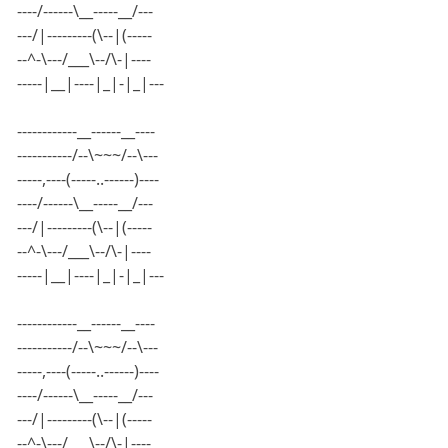
----/------\__-----__/---
---/|---------(\--|(-----
--^-\---/___\--/\-|----
-----|__|----|_|-|_|---
------------__------__----
-----------/--\~~~/--\---
-----,----(-----..------)----
----/------\__-----__/---
---/|---------(\--|(-----
--^-\---/___\--/\-|----
-----|__|----|_|-|_|---
------------__------__----
-----------/--\~~~/--\---
-----,----(-----..------)----
----/------\__-----__/---
---/|---------(\--|(-----
--^-\---/___\--/\-|----