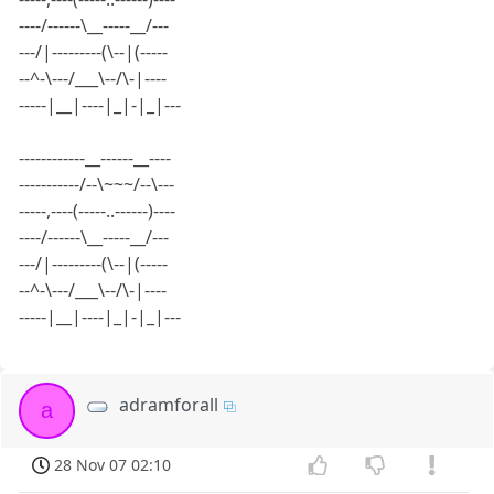
----/------\__-----__/---
---/|---------(\--|(-----
--^-\---/___\--/\-|----
-----|__|----|_|-|_|---
------------__------__----
-----------/--\~~~/--\---
-----,----(-----..------)----
----/------\__-----__/---
---/|---------(\--|(-----
--^-\---/___\--/\-|----
-----|__|----|_|-|_|---
adramforall
a
28 Nov 07 02:10