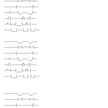
-----------/--\~~~/--\---
-----,----(-----..------)----
----/------\__-----__/---
---/|---------(\--|(-----
--^-\---/___\--/\-|----
-----|__|----|_|-|_|---
------------__------__----
-----------/--\~~~/--\---
-----,----(-----..------)----
----/------\__-----__/---
---/|---------(\--|(-----
--^-\---/___\--/\-|----
-----|__|----|_|-|_|---
------------__------__----
-----------/--\~~~/--\---
-----,----(-----..------)----