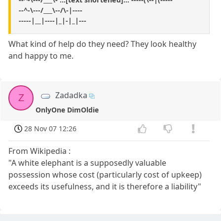
--^-\---/___\--/\-|----
-----|__|----|_|-|_|---
What kind of help do they need? They look healthy
and happy to me.
Zadadka
Z
OnlyOne DimOldie
28 Nov 07 12:26
From Wikipedia :
"A white elephant is a supposedly valuable
possession whose cost (particularly cost of upkeep)
exceeds its usefulness, and it is therefore a liability"