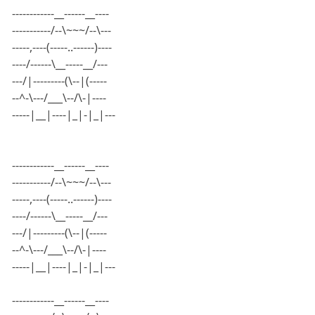
------------__------__----
-----------/--\~~~/--\---
-----,----(-----..------)----
----/------\__-----__/---
---/|---------(\--|(-----
--^-\---/___\--/\-|----
-----|__|----|_|-|_|---
------------__------__----
-----------/--\~~~/--\---
-----,----(-----..------)----
----/------\__-----__/---
---/|---------(\--|(-----
--^-\---/___\--/\-|----
-----|__|----|_|-|_|---
------------__------__----