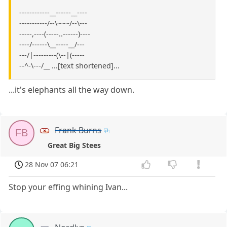
------------__------__----
-----------/--\~~~/--\---
-----,----(-----..------)----
----/------\__-----__/---
---/|---------(\--|(-----
--^-\---/__ ...[text shortened]...
...it's elephants all the way down.
Frank Burns
FB
Great Big Stees
28 Nov 07 06:21
Stop your effing whining Ivan...