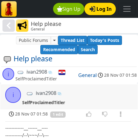
Sign Up
Log In
Help please
General
Public Forums
Thread List
Today's Posts
Recommended
Search
Help please
ivan2908
i
General
28 Nov 07 01:58
SelfProclaimedTitler
ivan2908
i
SelfProclaimedTitler
28 Nov 07 01:58
1 edit
------------__------__----
-----------/--\~~~/--\---