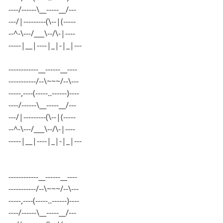
----/------\__-----__/---
---/|---------(\--|(-----
--^-\---/___\--/\-|----
-----|__|----|_|-|_|---
------------__------__----
-----------/--\~~~/--\---
-----,----(-----..------)----
----/------\__-----__/---
---/|---------(\--|(-----
--^-\---/___\--/\-|----
-----|__|----|_|-|_|---
------------__------__----
-----------/--\~~~/--\---
-----,----(-----..------)----
----/------\__-----__/---