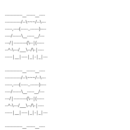
------------__------__----
-----------/--\~~~/--\---
-----,----(-----..------)----
----/------\__-----__/---
---/|---------(\--|(-----
--^-\---/___\--/\-|----
-----|__|----|_|-|_|---
------------__------__----
-----------/--\~~~/--\---
-----,----(-----..------)----
----/------\__-----__/---
---/|---------(\--|(-----
--^-\---/___\--/\-|----
-----|__|----|_|-|_|---
------------__------__----