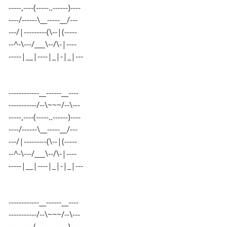
-----,----(-----..------)----
----/------\__-----__/---
---/|---------(\--|(-----
--^-\---/___\--/\-|----
-----|__|----|_|-|_|---
------------__------__----
-----------/--\~~~/--\---
-----,----(-----..------)----
----/------\__-----__/---
---/|---------(\--|(-----
--^-\---/___\--/\-|----
-----|__|----|_|-|_|---
------------__------__----
-----------/--\~~~/--\---
-----,----(-----..------)----