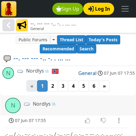
Sign Up
Log In
--. --- --- -.. -. . ... ...
General
Public Forums
Thread List
Today's Posts
Recommended
Search
--. --- --- -.. -. . ... ...
Nordlys
N
General
07 Jun 07 17:55
«
1
2
3
4
5
6
»
Nordlys
N
07 Jun 07 17:55
.- ... / .-. . --.- ..- . ... - . -.. / -... -.-- / .-. -... -- --- .-. .-. .. ... .-.-.-