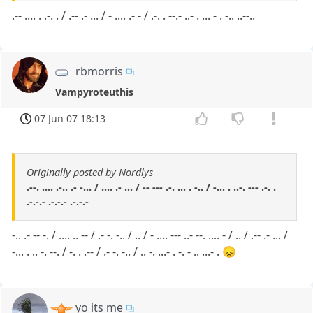
.-- .... . .-. . / .-- .- ... / - .... .- - / .-. . --.- ..- . ... - . -.. ..--..
rbmorris
Vampyroteuthis
07 Jun 07 18:13
Originally posted by Nordlys
.--. .... .-.. .- -... / .... .- ... / -- --- .-. ... . -.. / -... . ..-. --- .-. .
.-.-.- .-.-.- .-.-.-
-.. .- -- -. / .... .. -- / .- -. -.. / .. / - .... --- ..- --. .... - / .. / .-- .- ... /
-... . .. -. --. / -. . .-- / .- -. -.. / .. -. ...- . -. - .. ...- . 😞
yo its me