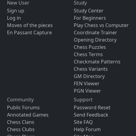
New User
Study
Sign up
Study Center
Log in
For Beginners
Moves of the pieces
Play Chess vs Computer
En Passant Capture
Coordinate Trainer
Opening Directory
Chess Puzzles
Chess Terms
Checkmate Patterns
Chess Variants
GM Directory
FEN Viewer
PGN Viewer
Community
Support
Public Forums
Password Reset
Annotated Games
Send Feedback
Chess Clans
Site FAQ
Chess Clubs
Help Forum